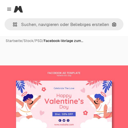
Magnific
Close menu
Nach B
Startseite
/
Stock
/
PSD
/
Facebook-Vorlage zum…