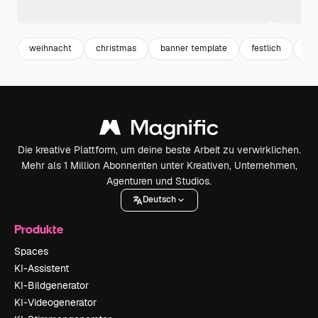
weihnacht
christmas
banner template
festlich
ba
Die kreative Plattform, um deine beste Arbeit zu verwirklichen.
Mehr als 1 Million Abonnenten unter Kreativen, Unternehmen,
Agenturen und Studios.
Deutsch
Produkte
Spaces
KI-Assistent
KI-Bildgenerator
KI-Videogenerator