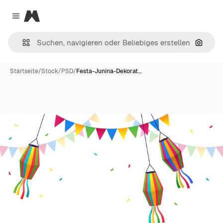
Magnific
Close menu
Nach B
Startseite
/
Stock
/
PSD
/
Festa-Junina-Dekorat…