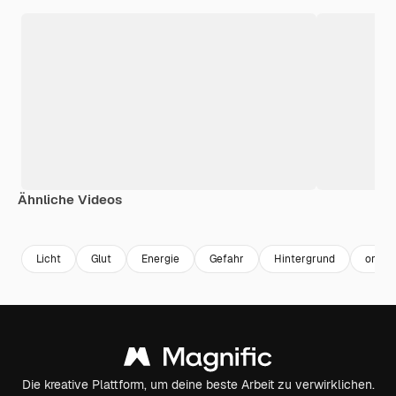
Ähnliche Videos
Premium
Premium
Generiert von KI
Premium
Premium
Generiert v
Licht
Glut
Energie
Gefahr
Hintergrund
orang
Die kreative Plattform, um deine beste Arbeit zu verwirklichen.