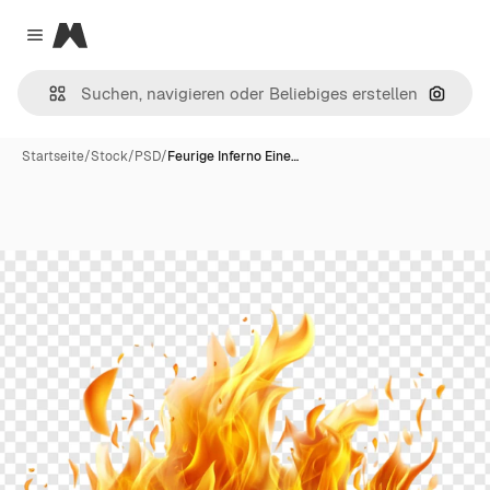
Magnific
Close menu
Nach B
Startseite
/
Stock
/
PSD
/
Feurige Inferno Eine…