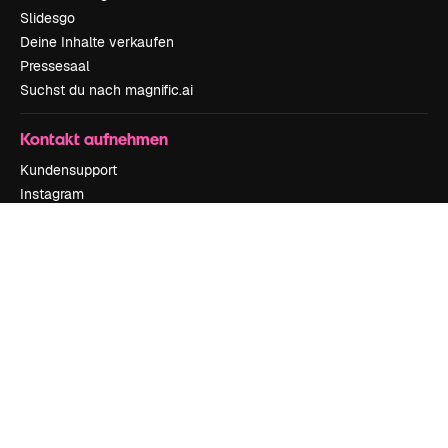
Slidesgo
Deine Inhalte verkaufen
Pressesaal
Suchst du nach magnific.ai
Kontakt aufnehmen
Kundensupport
Instagram
YouTube
LinkedIn
TikTok
Discord
X
Reddit
Copyright © 2010-
2026
Freepik Company S.L.U.
Alle Rechte vorbehalten
.