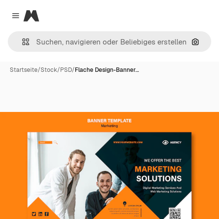
Magnific
Close menu
Nach B
Startseite
/
Stock
/
PSD
/
Flache Design-Banner…