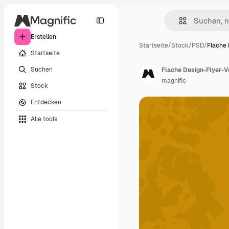
Erstellen
Startseite
/
Stock
/
PSD
/
Flache 
Startseite
Suchen
Flache Design-Flyer-
magnific
Stock
Entdecken
Alle tools