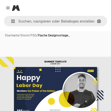
Magnific
Close menu
Nach B
Startseite
/
Stock
/
PSD
/
Flache Designvorlage…