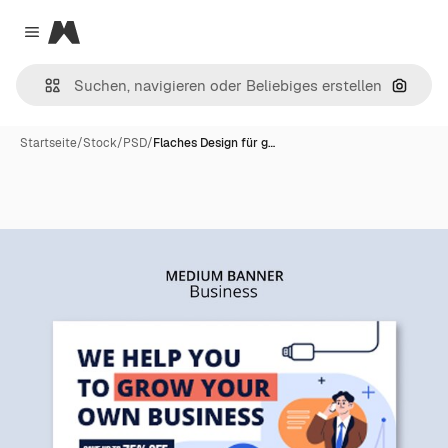
Magnific
Close menu
Nach B
Startseite
/
Stock
/
PSD
/
Flaches Design für g…