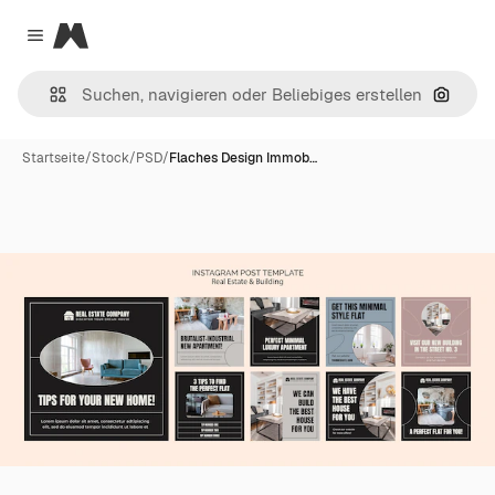
Magnific
Close menu
Nach B
Startseite
/
Stock
/
PSD
/
Flaches Design Immob…