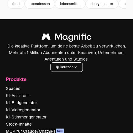
food
abendessen
lebensmittel
design poster
poste
Die kreative Plattform, um deine beste Arbeit zu verwirklichen.
Mehr als 1 Million Abonnenten unter Kreativen, Unternehmen,
Agenturen und Studios.
Deutsch
Produkte
Spaces
KI-Assistent
KI-Bildgenerator
KI-Videogenerator
KI-Stimmengenerator
Stock-Inhalte
MCP für Claude/ChatGPT
Neu