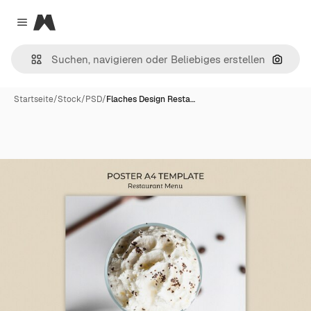
Magnific
Close menu
Nach B
Startseite
/
Stock
/
PSD
/
Flaches Design Resta…