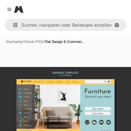
Magnific
Close menu
Nach B
Startseite
/
Stock
/
PSD
/
Flat Design E-Commer…