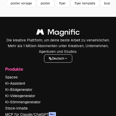
poster vorlage
poster
flyer
flyer template
business
Die kreative Plattform, um deine beste Arbeit zu verwirklichen.
Mehr als 1 Million Abonnenten unter Kreativen, Unternehmen,
Agenturen und Studios.
Deutsch
Produkte
Spaces
KI-Assistent
KI-Bildgenerator
KI-Videogenerator
KI-Stimmengenerator
Stock-Inhalte
MCP für Claude/ChatGPT
Neu