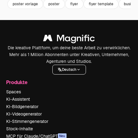
poster vorlage
poster
flyer
flyer template
business
Die kreative Plattform, um deine beste Arbeit zu verwirklichen.
Mehr als 1 Million Abonnenten unter Kreativen, Unternehmen,
Agenturen und Studios.
Deutsch
Produkte
Spaces
KI-Assistent
KI-Bildgenerator
KI-Videogenerator
KI-Stimmengenerator
Stock-Inhalte
MCP für Claude/ChatGPT
Neu