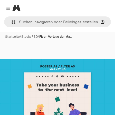
Magnific
Close menu
Nach B
Startseite
/
Stock
/
PSD
/
Flyer-Vorlage der Ma…