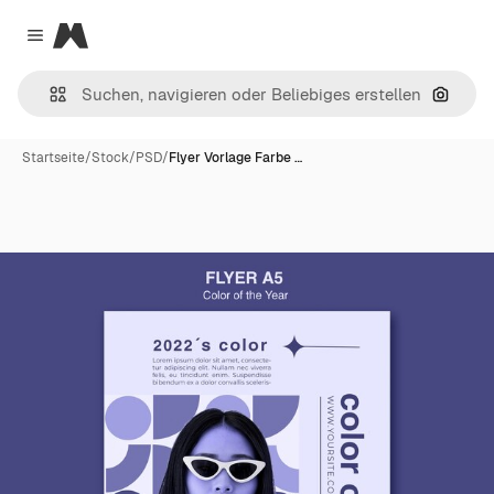
Magnific
Close menu
Nach B
Startseite
/
Stock
/
PSD
/
Flyer Vorlage Farbe …