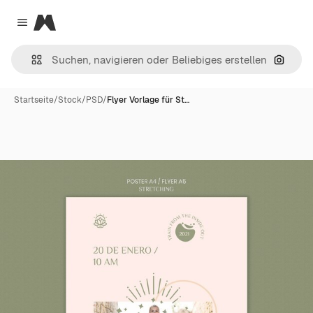
Magnific
Close menu
Nach B
Startseite
/
Stock
/
PSD
/
Flyer Vorlage für St…