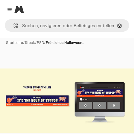
Magnific
Close menu
Nach B
Startseite
/
Stock
/
PSD
/
Fröhliches Halloween…