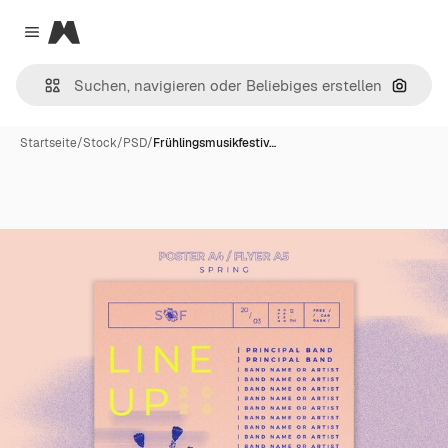
Magnific
Close menu
Nach B
Startseite
/
Stock
/
PSD
/
Frühlingsmusikfestiv…