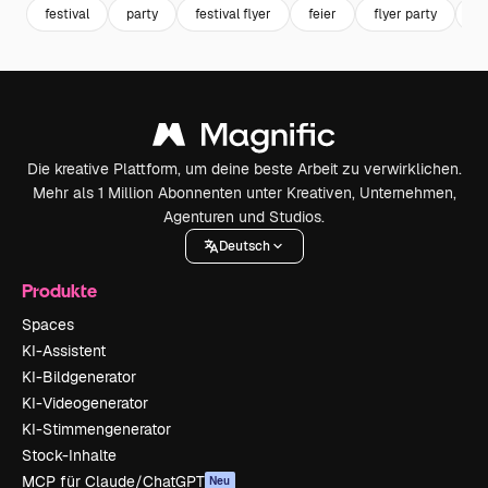
festival
party
festival flyer
feier
flyer party
fl
Die kreative Plattform, um deine beste Arbeit zu verwirklichen.
Mehr als 1 Million Abonnenten unter Kreativen, Unternehmen,
Agenturen und Studios.
Deutsch
Produkte
Spaces
KI-Assistent
KI-Bildgenerator
KI-Videogenerator
KI-Stimmengenerator
Stock-Inhalte
MCP für Claude/ChatGPT
Neu