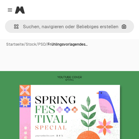
Magnific
Close menu
Nach B
Startseite
/
Stock
/
PSD
/
Frühlingsvorlagendes…