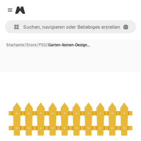
Magnific
Close menu
Nach B
Startseite
/
Stock
/
PSD
/
Garten-Ikonen-Design…