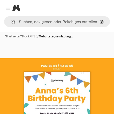
Magnific
Close menu
Nach B
Startseite
/
Stock
/
PSD
/
Geburtstagseinladung…