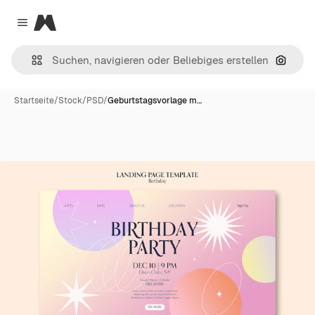
Magnific
Close menu
Nach B
Startseite
/
Stock
/
PSD
/
Geburtstagsvorlage m…