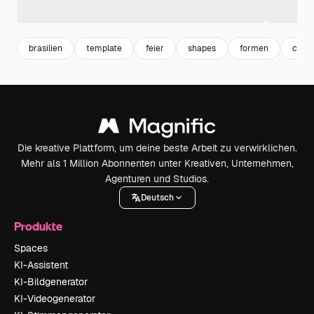
brasilien
template
feier
shapes
formen
celeb
Die kreative Plattform, um deine beste Arbeit zu verwirklichen.
Mehr als 1 Million Abonnenten unter Kreativen, Unternehmen,
Agenturen und Studios.
Deutsch
Produkte
Spaces
KI-Assistent
KI-Bildgenerator
KI-Videogenerator