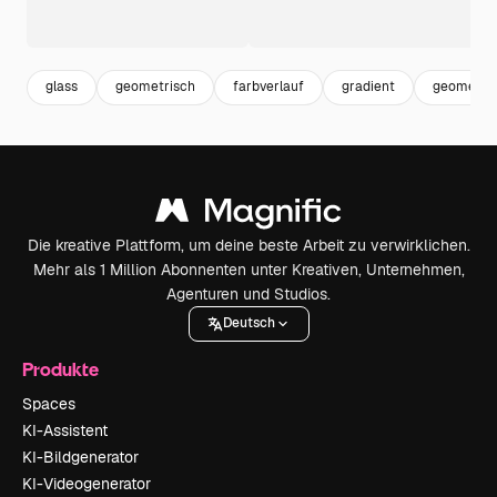
glass
geometrisch
farbverlauf
gradient
geometris
Die kreative Plattform, um deine beste Arbeit zu verwirklichen.
Mehr als 1 Million Abonnenten unter Kreativen, Unternehmen,
Agenturen und Studios.
Deutsch
Produkte
Spaces
KI-Assistent
KI-Bildgenerator
KI-Videogenerator