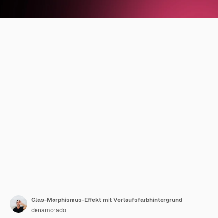
Glas-Morphismus-Effekt mit Verlaufsfarbhintergrund
denamorado