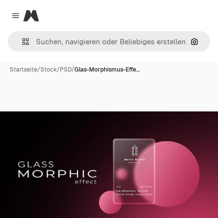
Magnific
Close menu
Nach B
Startseite
/
Stock
/
PSD
/
Glas-Morphismus-Effe…