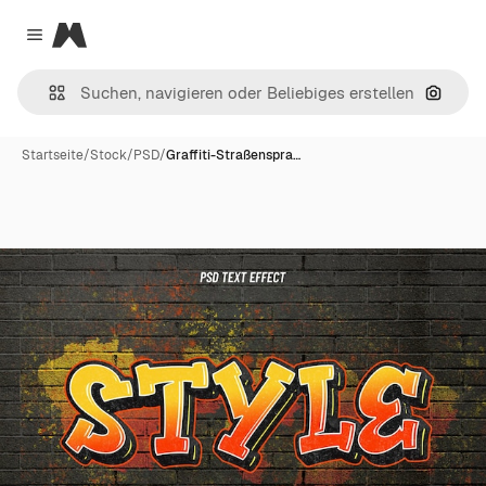
Magnific
Close menu
Nach B
Startseite
/
Stock
/
PSD
/
Graffiti-Straßenspra…