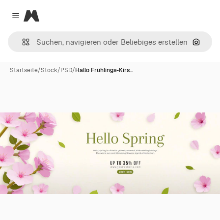
Magnific
Close menu
Nach B
Startseite
/
Stock
/
PSD
/
Hallo Frühlings-Kirs…