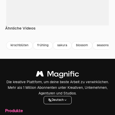
Ähnliche Videos
Premium
Premium
Generiert von KI
Premium
Premium
kirschblüten
frühling
sakura
blossom
seasons
Die kreative Plattform, um deine beste Arbeit zu verwirklichen.
Mehr als 1 Million Abonnenten unter Kreativen, Unternehmen,
Agenturen und Studios.
Deutsch
Produkte