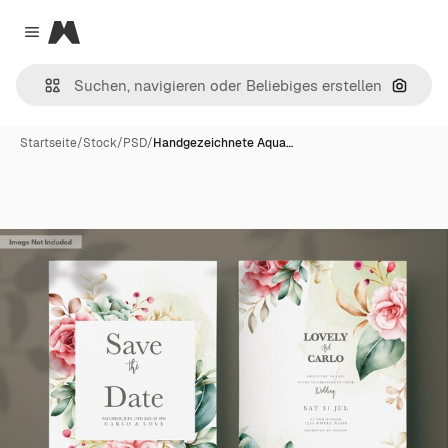
Magnific
Close menu
Nach B
Startseite
/
Stock
/
PSD
/
Handgezeichnete Aqua…