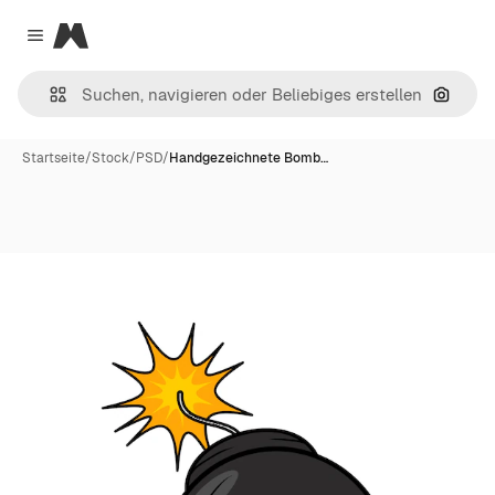
Magnific
Close menu
Nach B
Startseite
/
Stock
/
PSD
/
Handgezeichnete Bomb…