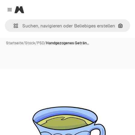
Magnific
Close menu
Nach B
Startseite
/
Stock
/
PSD
/
Handgezogenes Geträn…