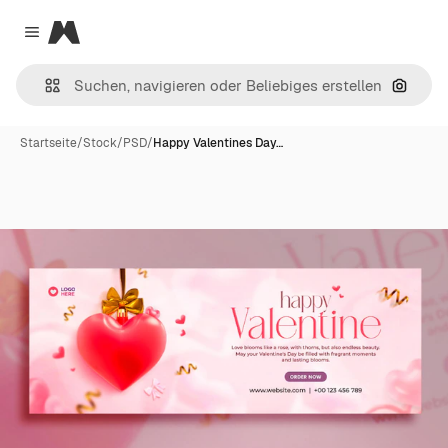
Magnific
Close menu
Nach B
Startseite
/
Stock
/
PSD
/
Happy Valentines Day…