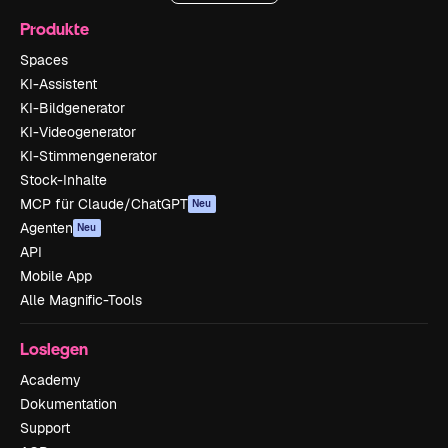
Produkte
Spaces
KI-Assistent
KI-Bildgenerator
KI-Videogenerator
KI-Stimmengenerator
Stock-Inhalte
MCP für Claude/ChatGPT
Neu
Agenten
Neu
API
Mobile App
Alle Magnific-Tools
Loslegen
Academy
Dokumentation
Support