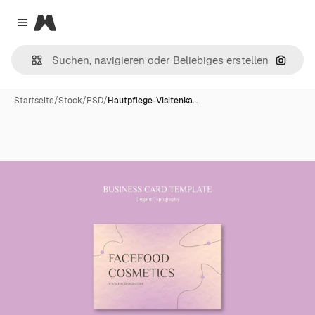
Magnific
Close menu
Nach B
Startseite
/
Stock
/
PSD
/
Hautpflege-Visitenka…