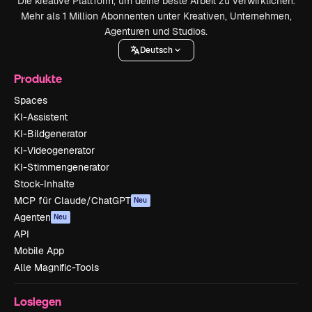
Die kreative Plattform, um deine beste Arbeit zu verwirklichen.
Mehr als 1 Million Abonnenten unter Kreativen, Unternehmen,
Agenturen und Studios.
Deutsch
Produkte
Spaces
KI-Assistent
KI-Bildgenerator
KI-Videogenerator
KI-Stimmengenerator
Stock-Inhalte
MCP für Claude/ChatGPT
Neu
Agenten
Neu
API
Mobile App
Alle Magnific-Tools
Loslegen