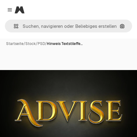
Magnific
Close menu
Nach B
Startseite
/
Stock
/
PSD
/
Hinweis Textstileffe…