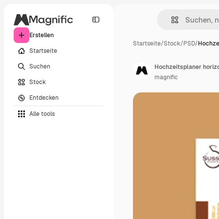
Erstellen
Startseite
/
Stock
/
PSD
/
Hochzei
Startseite
Suchen
Hochzeitsplaner horiz
magnific
Stock
Entdecken
Alle tools