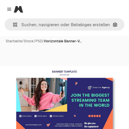
Magnific
Close menu
Nach B
Startseite
/
Stock
/
PSD
/
Horizontale Banner-V…