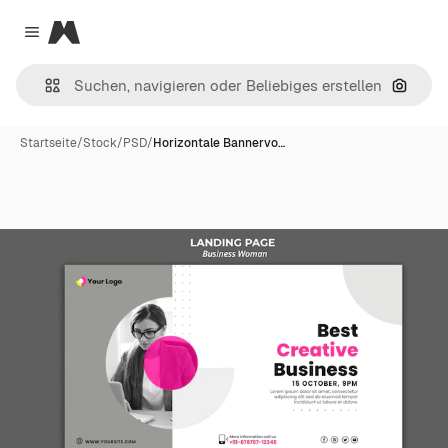
Magnific
Close menu
Nach B
Startseite
/
Stock
/
PSD
/
Horizontale Bannervo…