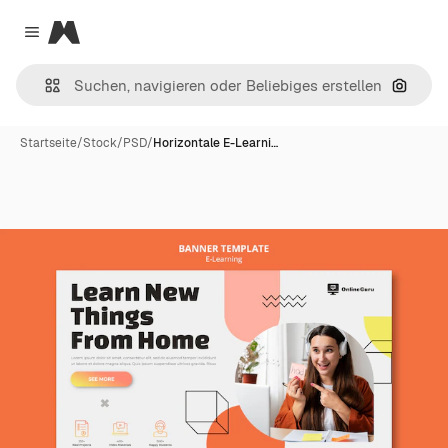
Magnific
Close menu
Nach B
Startseite
/
Stock
/
PSD
/
Horizontale E-Learni…