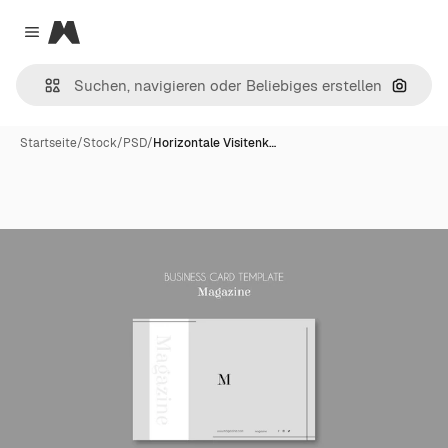
Magnific
Close menu
Nach B
Startseite
/
Stock
/
PSD
/
Horizontale Visitenk…