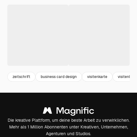
zeitschrift
business card design
visitenkarte
visitenkart
Die kreative Plattform, um deine beste Arbeit zu verwirklichen.
Mehr als 1 Million Abonnenten unter Kreativen, Unternehmen,
Agenturen und Studios.