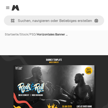
Magnific
Close menu
Nach B
Startseite
/
Stock
/
PSD
/
Horizontales Banner …