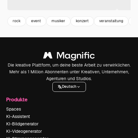
rock
event
musiker
konzert
veranstaltung
ba
Die kreative Plattform, um deine beste Arbeit zu verwirklichen.
Mehr als 1 Million Abonnenten unter Kreativen, Unternehmen,
Agenturen und Studios.
Deutsch
Produkte
Spaces
KI-Assistent
KI-Bildgenerator
KI-Videogenerator