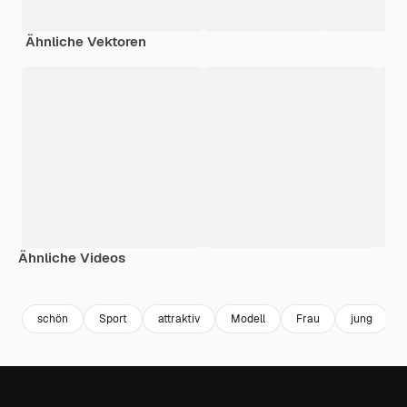
Ähnliche Vektoren
Ähnliche Videos
Premium
Premium
Premium
Premium
schön
Sport
attraktiv
Modell
Frau
jung