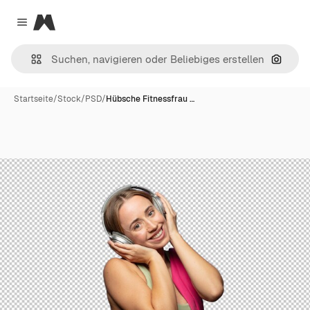
Magnific
Close menu
Nach B
Startseite
/
Stock
/
PSD
/
Hübsche Fitnessfrau …