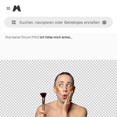
Magnific
Close menu
Nach B
Startseite
/
Stock
/
PSD
/
Ich fühle mich schoc…