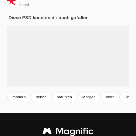
kues1
Diese PSD könnten dir auch gefallen
modern
schön
natürlich
Morgen
offen
Überr