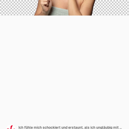
Ich fühle mich schockiert und erstaunt, als ich ungläubig mit offenem Mund Gesicht an Hand halte