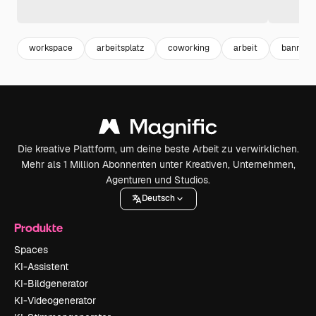
workspace
arbeitsplatz
coworking
arbeit
banner 
Die kreative Plattform, um deine beste Arbeit zu verwirklichen.
Mehr als 1 Million Abonnenten unter Kreativen, Unternehmen,
Agenturen und Studios.
Deutsch
Produkte
Spaces
KI-Assistent
KI-Bildgenerator
KI-Videogenerator