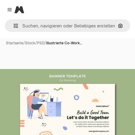
Magnific
Close menu
Nach B
Startseite
/
Stock
/
PSD
/
Illustrierte Co-Work…