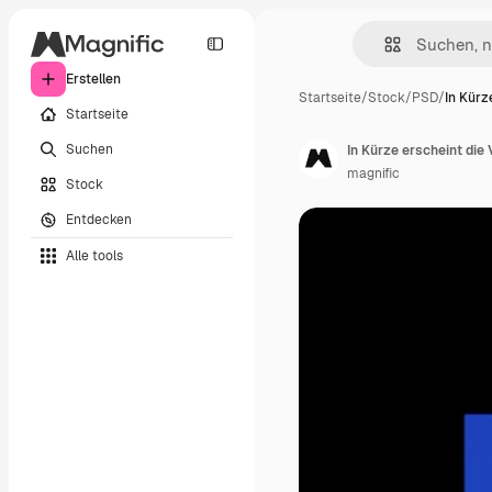
Erstellen
Startseite
/
Stock
/
PSD
/
In Kürz
Startseite
Suchen
In Kürze erscheint die 
magnific
Stock
Entdecken
Alle tools