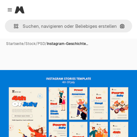
Magnific
Close menu
Nach B
Startseite
/
Stock
/
PSD
/
Instagram-Geschichte…