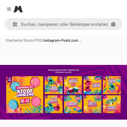
Magnific
Close menu
Nach B
Startseite
/
Stock
/
PSD
/
Instagram-Posts zum …