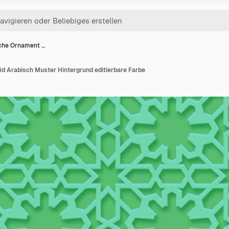
sche Ornament …
d Arabisch Muster Hintergrund editierbare Farbe