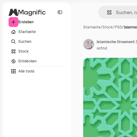
Erstellen
Startseite
/
Stock
/
PSD
/
Islami
Startseite
Suchen
Islamische Ornament 3
sofind
Stock
Entdecken
Alle tools