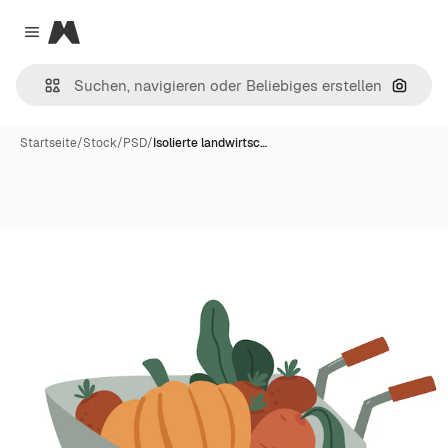
Magnific
Close menu
Nach B
Startseite
/
Stock
/
PSD
/
Isolierte landwirtsc…