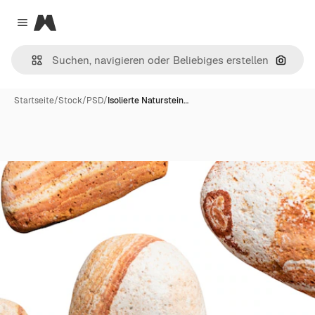
Magnific
Close menu
Nach B
Startseite
/
Stock
/
PSD
/
Isolierte Naturstein…