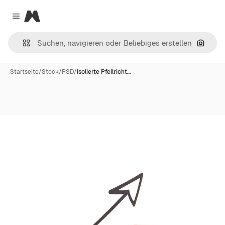
Magnific
Close menu
Nach B
Startseite
/
Stock
/
PSD
/
Isolierte Pfeilricht…