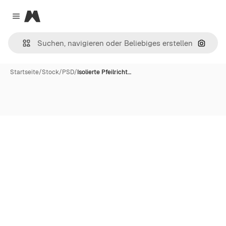
Magnific
Close menu
Nach B
Startseite
/
Stock
/
PSD
/
Isolierte Pfeilricht…