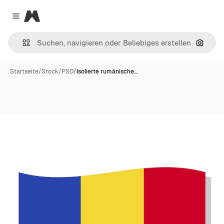
Magnific
Close menu
Nach B
Startseite
/
Stock
/
PSD
/
Isolierte rumänische…